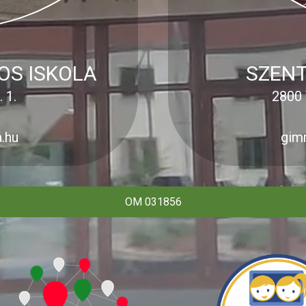
OS ISKOLA
SZENT
 1.
2800 
.hu
gim
OM 031856