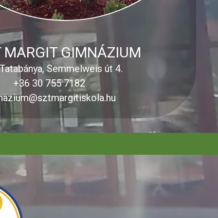
 MARGIT GIMNÁZIUM
Tatabánya, Semmelweis út 4.
+36 30 755 7182
nazium@sztmargitiskola.hu