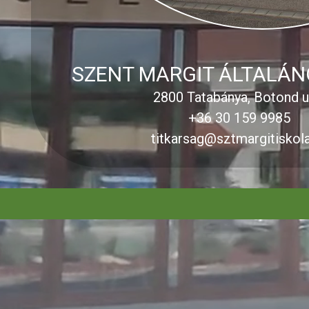
SZENT MARGIT ÁLTALÁN
2800 Tatabánya, Botond u.
+36 30 159 9985
titkarsag@sztmargitiskola