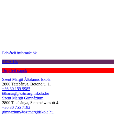
Felvételi információk
SZJA 1%
Ügyeleti napok
Szent Margit Általános Iskola
2800 Tatabánya, Botond u. 1.
+36 30 159 9985
titkarsag@sztmargitiskola.hu
Szent Margit Gimnázium
2800 Tatabánya, Semmelweis út 4.
+36 30 755 7182
gimnazium@sztmargitiskola.hu