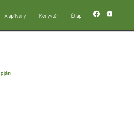
Alapítvány
Étlap
apján