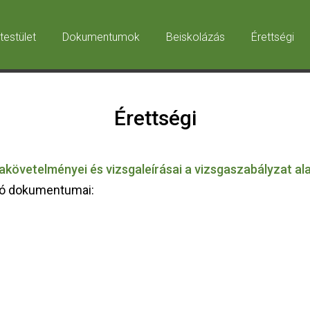
testület
Dokumentumok
Beiskolázás
Érettségi
Érettségi
akövetelményei és vizsgaleírásai a vizsgaszabályzat al
ató dokumentumai: