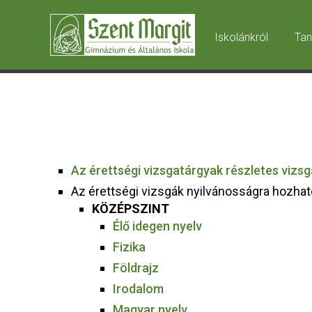
Iskolánkról
Tan
Az érettségi vizsgatárgyak részletes vizsg
Az érettségi vizsgák nyilvánosságra hozh
KÖZÉPSZINT
Élő idegen nyelv
Fizika
Földrajz
Irodalom
Magyar nyelv